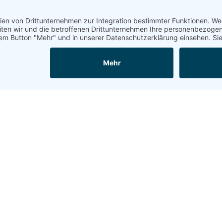
ie von Ihnen gesuchte Seite konnte nicht gefu
 zurück auf unsere Startseite, um eine andere
Kontaktieren Sie uns
se
Kontakt
The Food Company GmbH
Telefon
:
+49 (208) 58853-
ße 30
Telefax
:
+49 (208) 58853-