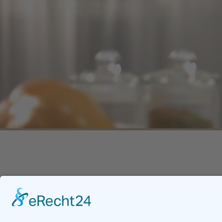
404
Seite nich