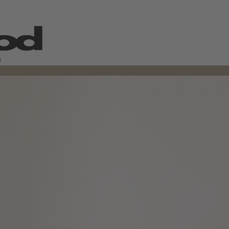
ny<sup>®</sup> Logo by C.M.C. The Food Company GmbH