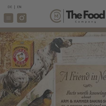
DE
|
EN
Mobile Navigation
C.M.C. The Food 