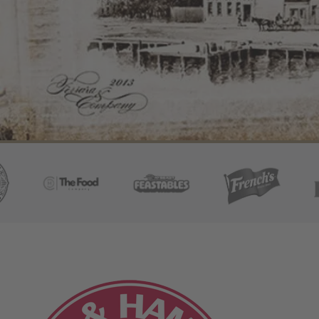
C. The Food Company GmbH
.M.C. The Food Company GmbH
sup>®</sup> Logo by C.M.C. The Food Company GmbH
C.M.C. The Food Company<sup>®</sup> Logo by C.M.C. The
MrBeast Feastables® - die weltbeste Sch
French´s<sup>®</sup> S
Fra